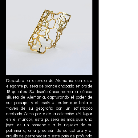
Descubra la esencia de Alemania con esta
elegante pulsera de bronce chapada en oro de
18 quilates. Su diseño único recrea la icónica
silueta de Alemania, capturando el poder de
sus paisajes y el espíritu teutón que brilla a
través de su geografía con un sofisticado
acabado. Como parte de la colección «Mi lugar
en el mundo», esta pulsera es más que una
joya: es un homenaje a la riqueza de su
patrimonio, a la precisión de su cultura y al
orgullo de pertenecer a este país de profunda