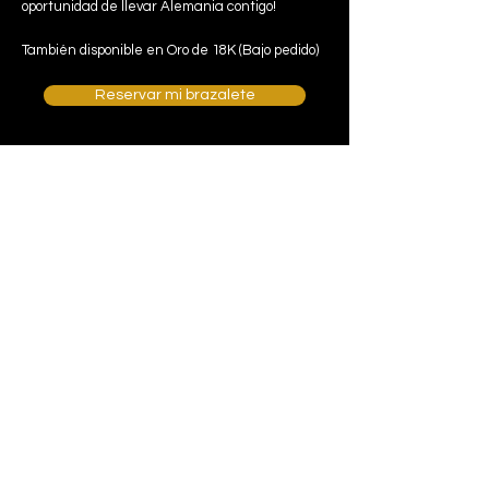
oportunidad de llevar Alemania contigo!
También disponible en Oro de 18K (Bajo pedido)
Reservar mi brazalete