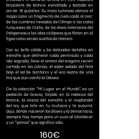
brazalete de bronce esmaltado y bañado en
oro de 18 quilates. Su trazo luminoso abraza el
mapa como un fragmento de cielo caído al mar:
de las cumbres nevadas del Olimpo a las calas
turquesas de Creta, de los olivos milenarios del
Peloponeso a las islas ciclópeas que flotan en el
Egeo como versos sueltos de Homero.
Con su brillo cálido y los delicados detalles en
esmalte que delinean cada península y cada
isla sagrada, lleva el aroma del orégano recién
cortado en las colinas, el sabor salado del feta
bajo el sol de Santorini y el eco lejano de una
lira que aún canta la Odisea.
De la colección “Mi Lugar en el Mundo”, es un
pedacito de Grecia, forjado en la nobleza del
bronce, la viveza del esmalte y el resplandor
del oro, que late en tu muñeca y te susurra:
aquí, donde nacieron los dioses y la democracia,
siempre hay tiempo para un ouzo al atardecer
y un “yamas” que significa vida.
160€