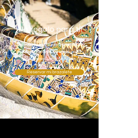
¡Un regalo para ti!
Reserva hoy tu brazalete y
recibe de
regalo un punto de luz
con la gema
más representativa de tu país.
Reservar mi brazalete